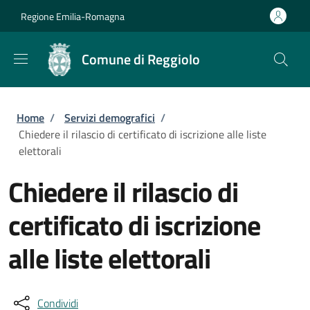
Salta al contenuto principale
Skip to footer content
Regione Emilia-Romagna
Comune di Reggiolo
Briciole di pane
Home
/
Servizi demografici
/
Chiedere il rilascio di certificato di iscrizione alle liste
elettorali
Chiedere il rilascio di
certificato di iscrizione
alle liste elettorali
Condividi