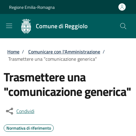
Salta al contenuto principale
Skip to footer content
Regione Emilia-Romagna
Comune di Reggiolo
Briciole di pane
Home
/
Comunicare con l'Amministrazione
/
Trasmettere una "comunicazione generica"
Trasmettere una
"comunicazione generica"
Condividi
Normativa di riferimento