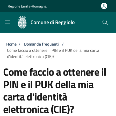
Salta al contenuto principale
Skip to footer content
Regione Emilia-Romagna
Comune di Reggiolo
Briciole di pane
Home
/
Domande frequenti
/
Come faccio a ottenere il PIN e il PUK della mia carta
d'identità elettronica (CIE)?
Come faccio a ottenere il
PIN e il PUK della mia
carta d'identità
elettronica (CIE)?