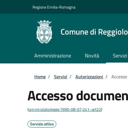
Salta al contenuto principale
Skip to footer content
Regione Emilia-Romagna
Comune di Reggiolo
Amministrazione
Novità
Servizi
Briciole di pane
Home
/
Servizi
/
Autorizzazioni
/
Accesso
Accesso documen
(
urn:nir:stato:legge:1990-08-07;241~art22
)
Servizio attivo