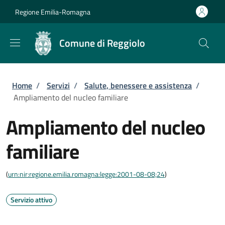
Salta al contenuto principale
Skip to footer content
Regione Emilia-Romagna
Comune di Reggiolo
Briciole di pane
Home
/
Servizi
/
Salute, benessere e assistenza
/
Ampliamento del nucleo familiare
Ampliamento del nucleo
familiare
(
urn:nir:regione.emilia.romagna:legge:2001-08-08;24
)
Servizio attivo