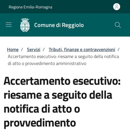
Salta al contenuto principale
Skip to footer content
Regione Emilia-Romagna
Comune di Reggiolo
Briciole di pane
Home
/
Servizi
/
Tributi, finanze e contravvenzioni
/
Accertamento esecutivo: riesame a seguito della notifica
di atto o provvedimento amministrativo
Accertamento esecutivo:
riesame a seguito della
notifica di atto o
provvedimento