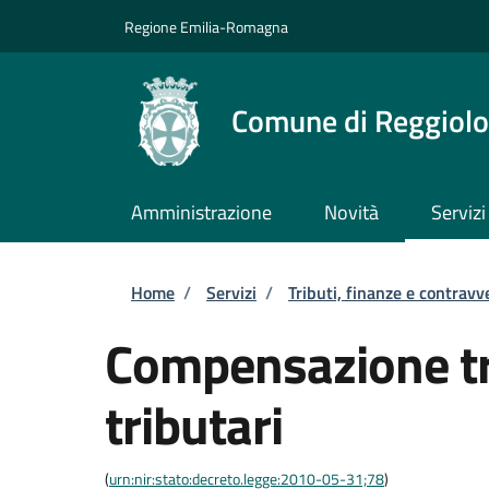
Salta al contenuto principale
Skip to footer content
Regione Emilia-Romagna
Comune di Reggiolo
Amministrazione
Novità
Servizi
Briciole di pane
Home
/
Servizi
/
Tributi, finanze e contravv
Compensazione tra
tributari
(
urn:nir:stato:decreto.legge:2010-05-31;78
)