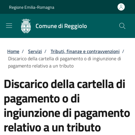
Salta al contenuto principale
Skip to footer content
Regione Emilia-Romagna
Comune di Reggiolo
Briciole di pane
Home
/
Servizi
/
Tributi, finanze e contravvenzioni
/
Discarico della cartella di pagamento o di ingiunzione di
pagamento relativo a un tributo
Discarico della cartella di
pagamento o di
ingiunzione di pagamento
relativo a un tributo