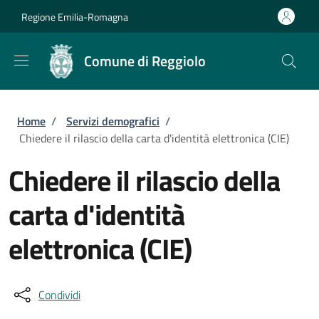
Salta al contenuto principale
Skip to footer content
Regione Emilia-Romagna
Comune di Reggiolo
Briciole di pane
Home
/
Servizi demografici
/
Chiedere il rilascio della carta d'identità elettronica (CIE)
Chiedere il rilascio della
carta d'identità
elettronica (CIE)
Condividi